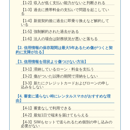
【1-2】収入が低く支払い能力がないと判断される
【1-3】過去に携帯料金の支払いで問題を起こしてい
る
【1-4】新規契約後に過去に即乗り換えなど解約して
いる
【1-5】強制解約された過去がある
【1-6】法人の場合は財務状況が悪いと落ちる
【2. 信用情報の保存期間は最大5年あるため傷がつくと契
約に支障が出る】
【3. 信用情報を現状より傷つけない方法】
【3-1】滞納しているローン・料金を支払う
【3-2】傷がついた以降の期間で滞納をしない
【3-3】新たにクレジットカードおよびローンの申し
込みをしない
【4. 審査に通らない時にレンタルスマホがおすすめな理
由】
【4-1】審査なしで利用できる
【4-2】最短1日で端末を届けてもらえる
【4-3】SIMもセットで送られるため個別の申し込みの
必要がない