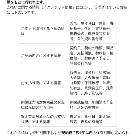
報をもとに行われます。
支払いに関する情報は「クレジット情報」に該当し、管理されている情報
は以下の5つです。
氏名、生年月日、性別、郵
ご本人を識別するための情
便番号、住所、電話番号、
報
勤務先名、勤務先電話番
号、公的資料番号等
契約日、契約の種類、商品
名、支払回数、契約額（極
ご契約内容に関する情報
度額）、契約終了予定日、
登録会社名等
報告日、残債額、請求額、
入金額、入金履歴、異動
お支払状況に関する情報
（延滞・保証履行・破産）
の有無、異動発生日、延滞
解消日、終了状況等
割賦販売法対象商品のお支
割賦残債額、年間請求予定
払状況に関する情報
額、遅延の有無等
貸金業法対象商品のお支払
確定日、貸付日、出金額、
状況に関する情報
残高、遅延の有無等
これらの情報は契約期間中および
契約終了後5年以内
の保有期間が定められ