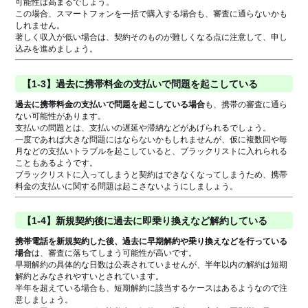
可能性は高まるでしょう。
この場合、スマートフォンを一括で購入する場合も、審査に通らないかも
しれません。
著しく収入が低い場合は、契約そのものが難しくなる点に注意して、申し
込みを進めましょう。
【1-3】過去に携帯料金の支払いで問題を起こしている
過去に携帯料金の支払いで問題を起こしている場合
も、携帯の審査に通ら
ない可能性があります。
支払いの問題とは、支払いの遅延や滞納などがあげられるでしょう。
一度であれば大きな問題にはならないかもしれませんが、仮に複数回や毎
月などの支払いトラブルを起こしていると、ブラックリストに入れられる
こともあるようです。
ブラックリストに入ってしまうと契約はできなくなってしまうため、携帯
料金の支払いに関する問題は起こさないようにしましょう。
【1-4】新規契約後に過去に即乗り換えなど解約している
携帯電話を新規契約した後、過去に早期解約や乗り換えなどを行っている
場合
は、審査に落ちてしまう可能性が高いです。
早期解約の具体的な日数は公表されていませんが、半年以内の解約は短期
解約とみなされやすいとされています。
半年を超えている場合も、短期解約に該当するケースはあるようなので注
意しましょう。