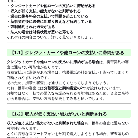
です。
・クレジットカードや他ローンの支払いに滞納がある
・収入が低く支払い能力がないと判断される
・過去に携帯料金の支払いで問題を起こしている
・新規契約後に過去に即乗り換えなど解約している
・強制解約された過去がある
・法人の場合は財務状況が悪いと落ちる
それぞれの内容について、詳しく見ていきましょう。
【1-1】クレジットカードや他ローンの支払いに滞納がある
クレジットカードや他ローンの支払いに滞納がある場合
は、携帯契約の審
査に通らない可能性があります。
各種支払いに滞納がある場合は、携帯電話の料金支払いも滞ってしまうと
判断されやすいためです。
そのため、携帯の審査には通りにくくなってしまうでしょう。
なお、携帯の審査には
分割審査と契約審査の2つ
が設けられています。
分割ではなく一括での購入なら認められる可能性はあるため、資金に余裕
がある場合は、支払い方法を変更してみると良いでしょう。
【1-2】収入が低く支払い能力がないと判断される
収入が低く支払い能力がないと判断された場合
も、携帯の審査に通らない
可能性があります。
とくに高額なスマートフォンを分割で購入しようとする場合、審査落ちの