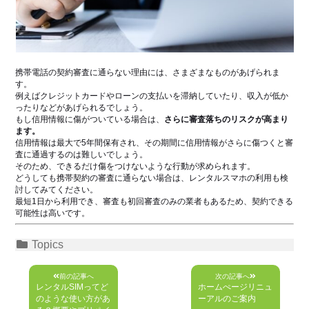
携帯電話の契約審査に通らない理由には、さまざまなものがあげられま
す。
例えばクレジットカードやローンの支払いを滞納していたり、収入が低か
ったりなどがあげられるでしょう。
もし信用情報に傷がついている場合は、
さらに審査落ちのリスクが高まり
ます。
信用情報は最大で5年間保有され、その期間に信用情報がさらに傷つくと審
査に通過するのは難しいでしょう。
そのため、できるだけ傷をつけないような行動が求められます。
どうしても携帯契約の審査に通らない場合は、レンタルスマホの利用も検
討してみてください。
最短1日から利用でき、審査も初回審査のみの業者もあるため、契約できる
可能性は高いです。
カ
Topics
投
テ
ゴ
前の記事へ
次の記事へ
稿
リ
レンタルSIMってど
ホームぺージリニュ
のような使い方があ
ーアルのご案内
ナ
ー