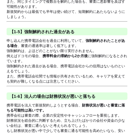
また、同じタイミングで複数台を解約した場合も、審査に悪影響を及ぼす
可能性があります。
新規契約からは最低でも半年は使い続けて、短期解約にあたらないように
しましょう。
【1-5】強制解約された過去がある
申し込んだ携帯電話会社を過去に利用していて、
強制解約されたことがあ
る場合
、審査の通過率は著しく低下します。
強制解約は、よほどのことがない限り実行されません。
例えばドコモの場合、
携帯料金の滞納から2か月後
に強制解約になるとされ
ています。
強制解約された過去がある場合、携帯電話会社からの信用はないものとい
えるでしょう。
また、携帯電話会社間でも情報が共有されているため、キャリアを変えて
も契約が難しくなる点には注意してください。
【1-6】法人の場合は財務状況が悪いと落ちる
携帯電話を法人で新規契約しようとする場合、
財務状況が悪いと審査に落
ちる可能性は高いです。
携帯会社は審査の際、企業の安定性やキャッシュフローを重視します。
財務状況を総合的に判断するため、立ち上げたばかりの会社や資金の少な
い会社は、審査に通らないと考えられるでしょう。
もし財務状況が悪い中で少しでも審査に通る可能性を高めたいなら、安い