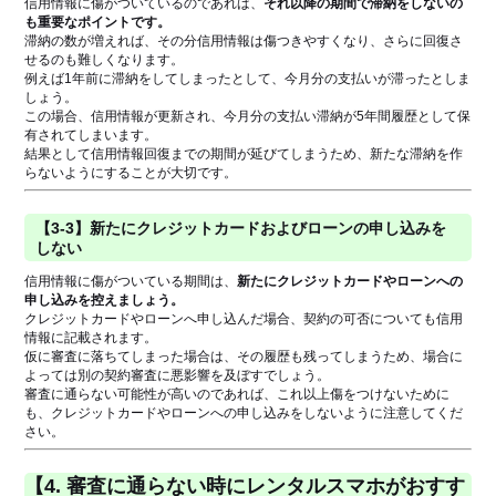
信用情報に傷がついているのであれば、
それ以降の期間で滞納をしないの
も重要なポイントです。
滞納の数が増えれば、その分信用情報は傷つきやすくなり、さらに回復さ
せるのも難しくなります。
例えば1年前に滞納をしてしまったとして、今月分の支払いが滞ったとしま
しょう。
この場合、信用情報が更新され、今月分の支払い滞納が5年間履歴として保
有されてしまいます。
結果として信用情報回復までの期間が延びてしまうため、新たな滞納を作
らないようにすることが大切です。
【3-3】新たにクレジットカードおよびローンの申し込みを
しない
信用情報に傷がついている期間は、
新たにクレジットカードやローンへの
申し込みを控えましょう。
クレジットカードやローンへ申し込んだ場合、契約の可否についても信用
情報に記載されます。
仮に審査に落ちてしまった場合は、その履歴も残ってしまうため、場合に
よっては別の契約審査に悪影響を及ぼすでしょう。
審査に通らない可能性が高いのであれば、これ以上傷をつけないために
も、クレジットカードやローンへの申し込みをしないように注意してくだ
さい。
【4. 審査に通らない時にレンタルスマホがおすす