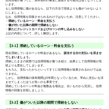
信用情報が傷つくと、携帯契約の審査に通過する可能性は低くなってしま
います。
もし信用情報に傷があるなら、以下の方法で現状よりも傷がつかないよう
にしましょう。
なお、信用情報を回復させられるわけではないため、注意してください。
・滞納しているローン・料金を支払う
・傷が付いた以降の期間で滞納をしない
・新たにクレジットカードおよびローンの申し込みをしない
上記の内容について、詳しく解説します。
【3-1】滞納しているローン・料金を支払う
現在滞納しているローンや料金があるなら、
該当する分の支払いを済ませ
てしまいましょう。
滞納したままの状態では信用情報が傷つき続け、結果として信用情報が現
状よりも悪化してしまいます。
もちろん、支払ったからといってすぐに信用情報が改善されるわけではあ
りません。
しかし、信用情報の保有期間は5年間となっているため、早めに支払いを済
ませてしまったほうが良いのも事実です。
滞納しているローンや料金が複数ある場合は、古いものから完済し、信用
情報の回復を目指しましょう。
【3-2】傷がついた以降の期間で滞納をしない