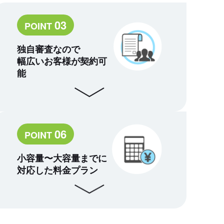
03
POINT
独自審査なので
幅広いお客様が契約可
能
06
POINT
小容量〜大容量までに
対応した料金プラン