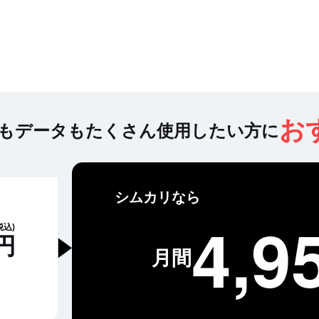
お
もデータもたくさん使用したい方に
シムカリなら
4,9
税込)
円
月間