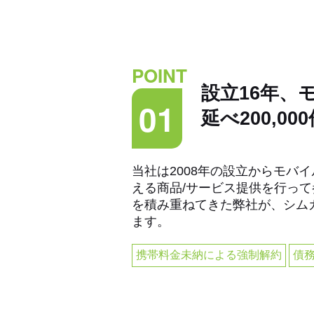
POINT
設立16年、
01
延べ200,0
当社は2008年の設立からモバイ
える商品/サービス提供を行っ
を積み重ねてきた弊社が、シム
ます。
携帯料金未納による強制解約
債