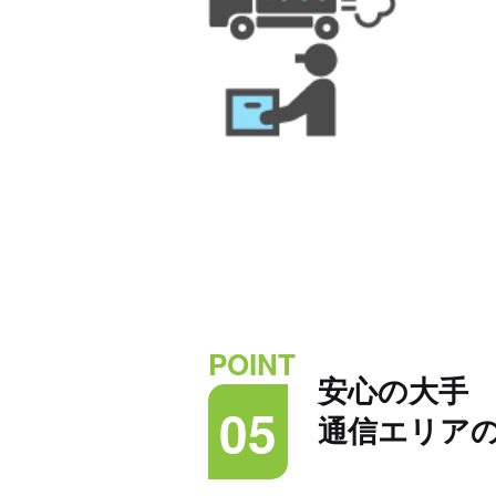
POINT
安心の大手
05
通信エリア