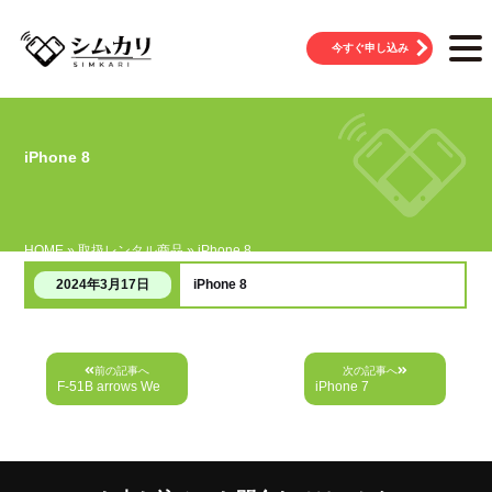
今すぐ申し込み
iPhone 8
HOME
»
取扱レンタル商品
»
iPhone 8
iPhone 8
2024年3月17日
投
前の記事へ
次の記事へ
稿
F-51B arrows We
iPhone 7
ナ
ビ
ゲ