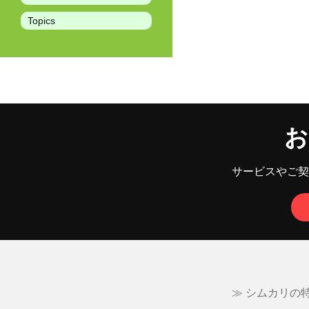
Topics
お
サービスやご契
≫ シムカリの