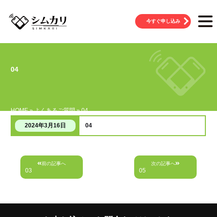
今すぐ申し込み
04
HOME
»
よくあるご質問
»
04
04
2024年3月16日
投
前の記事へ
次の記事へ
稿
03
05
ナ
ビ
ゲ