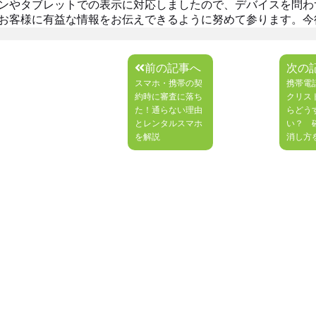
ンやタブレットでの表示に対応しましたので、デバイスを問わ
お客様に有益な情報をお伝えできるように努めて参ります。今
前の記事へ
次の
スマホ・携帯の契
携帯電
約時に審査に落ち
クリス
た！通らない理由
らどう
とレンタルスマホ
い？ 
を解説
消し方