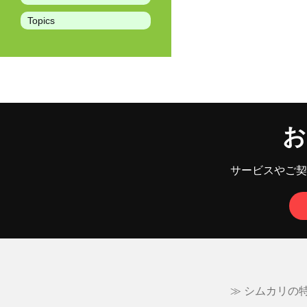
Topics
お
サービスやご契
≫ シムカリの